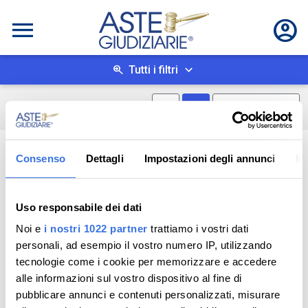
Tutti i filtri
Mostra mappa
Mostra come box
0
risultati
Salva ricerca
Consenso
Dettagli
Impostazioni degli annunci
In
Uso responsabile dei dati
Noi e
i nostri 1022 partner
trattiamo i vostri dati
personali, ad esempio il vostro numero IP, utilizzando
tecnologie come i cookie per memorizzare e accedere
alle informazioni sul vostro dispositivo al fine di
pubblicare annunci e contenuti personalizzati, misurare