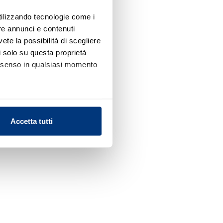
utilizzando tecnologie come i
re annunci e contenuti
vete la possibilità di scegliere
li solo su questa proprietà
consenso in qualsiasi momento
alche metro,
Accetta tutti
e specifiche (impronte
ezione dettagli
. Puoi
l media e per analizzare il
nostri partner che si occupano
azioni che ha fornito loro o