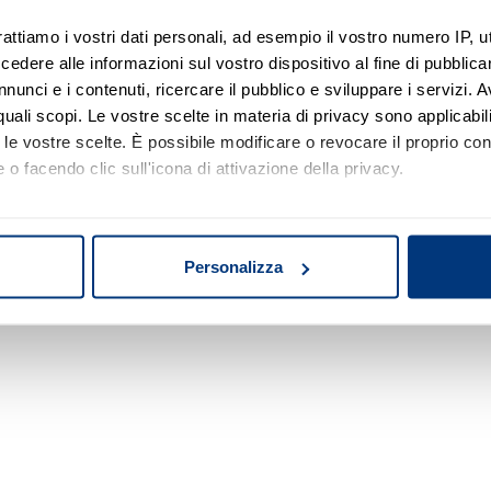
rattiamo i vostri dati personali, ad esempio il vostro numero IP, 
dere alle informazioni sul vostro dispositivo al fine di pubblica
Nessun risultato di ricerca
nunci e i contenuti, ricercare il pubblico e sviluppare i servizi. A
r quali scopi. Le vostre scelte in materia di privacy sono applicabi
Prova a modificare o rimuovere alcuni filtri o
to le vostre scelte. È possibile modificare o revocare il proprio 
a cambiare l'area di ricerca.
 o facendo clic sull'icona di attivazione della privacy.
mo anche:
oni sulla tua posizione geografica, con un'approssimazione di qu
Personalizza
spositivo, scansionandolo attivamente alla ricerca di caratteristich
aborati i tuoi dati personali e imposta le tue preferenze nella
s
consenso in qualsiasi momento dalla Dichiarazione sui cookie.
nalizzare contenuti ed annunci, per fornire funzionalità dei socia
inoltre informazioni sul modo in cui utilizza il nostro sito con i 
icità e social media, i quali potrebbero combinarle con altre inform