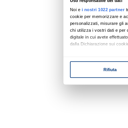
Uso responsabile dei dati
Noi e
i nostri 1022 partner
t
cookie per memorizzare e acce
personalizzati, misurare gli an
chi utilizza i vostri dati e pe
digitale in cui avete effettua
dalla Dichiarazione sui cookie
Con il tuo consenso, vorrem
raccogliere informazi
Rifiuta
Identificare il tuo di
digitali).
Approfondisci come vengono el
modificare o ritirare il tuo 
Utilizziamo i cookie per perso
nostro traffico. Condividiamo 
di analisi dei dati web, pubbl