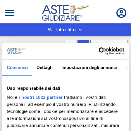
Tutti i filtri
Mostra mappa
Mostra come box
0
risultati
Salva ricerca
Consenso
Dettagli
Impostazioni degli annunci
In
Uso responsabile dei dati
Noi e
i nostri 1022 partner
trattiamo i vostri dati
personali, ad esempio il vostro numero IP, utilizzando
tecnologie come i cookie per memorizzare e accedere
alle informazioni sul vostro dispositivo al fine di
pubblicare annunci e contenuti personalizzati, misurare