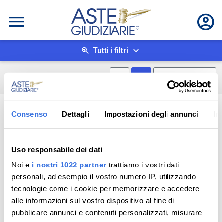
Tutti i filtri
Mostra mappa
Mostra come box
0
risultati
Salva ricerca
Consenso
Dettagli
Impostazioni degli annunci
In
Uso responsabile dei dati
Noi e
i nostri 1022 partner
trattiamo i vostri dati
personali, ad esempio il vostro numero IP, utilizzando
tecnologie come i cookie per memorizzare e accedere
alle informazioni sul vostro dispositivo al fine di
pubblicare annunci e contenuti personalizzati, misurare