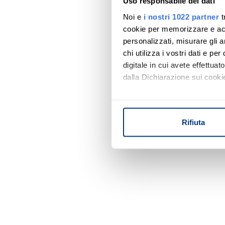
Uso responsabile dei dati
Noi e
i nostri 1022 partner
t
cookie per memorizzare e acce
personalizzati, misurare gli an
chi utilizza i vostri dati e pe
digitale in cui avete effettua
dalla Dichiarazione sui cookie
Con il tuo consenso, vorrem
raccogliere informazi
Rifiuta
Identificare il tuo di
digitali).
Approfondisci come vengono el
modificare o ritirare il tuo 
Utilizziamo i cookie per perso
nostro traffico. Condividiamo 
di analisi dei dati web, pubbl