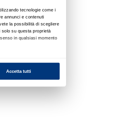
utilizzando tecnologie come i
re annunci e contenuti
vete la possibilità di scegliere
li solo su questa proprietà
consenso in qualsiasi momento
alche metro,
Accetta tutti
e specifiche (impronte
ezione dettagli
. Puoi
l media e per analizzare il
nostri partner che si occupano
azioni che ha fornito loro o