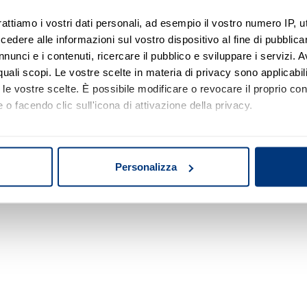
rattiamo i vostri dati personali, ad esempio il vostro numero IP, 
dere alle informazioni sul vostro dispositivo al fine di pubblica
Nessun risultato di ricerca
nunci e i contenuti, ricercare il pubblico e sviluppare i servizi. A
r quali scopi. Le vostre scelte in materia di privacy sono applicabi
Prova a modificare o rimuovere alcuni filtri o
to le vostre scelte. È possibile modificare o revocare il proprio 
a cambiare l'area di ricerca.
 o facendo clic sull'icona di attivazione della privacy.
mo anche:
oni sulla tua posizione geografica, con un'approssimazione di qu
Personalizza
spositivo, scansionandolo attivamente alla ricerca di caratteristich
aborati i tuoi dati personali e imposta le tue preferenze nella
s
consenso in qualsiasi momento dalla Dichiarazione sui cookie.
nalizzare contenuti ed annunci, per fornire funzionalità dei socia
inoltre informazioni sul modo in cui utilizza il nostro sito con i 
icità e social media, i quali potrebbero combinarle con altre inform