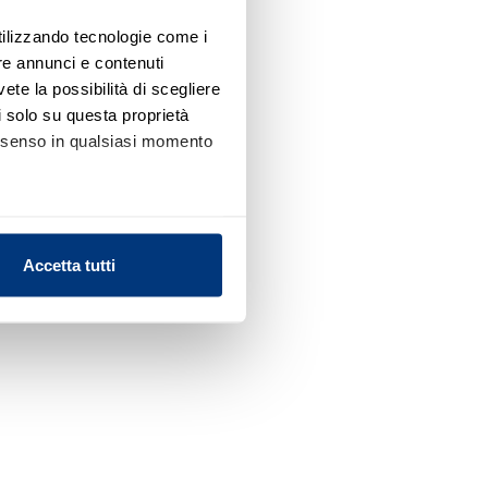
utilizzando tecnologie come i
re annunci e contenuti
vete la possibilità di scegliere
li solo su questa proprietà
consenso in qualsiasi momento
alche metro,
Accetta tutti
e specifiche (impronte
ezione dettagli
. Puoi
l media e per analizzare il
nostri partner che si occupano
azioni che ha fornito loro o