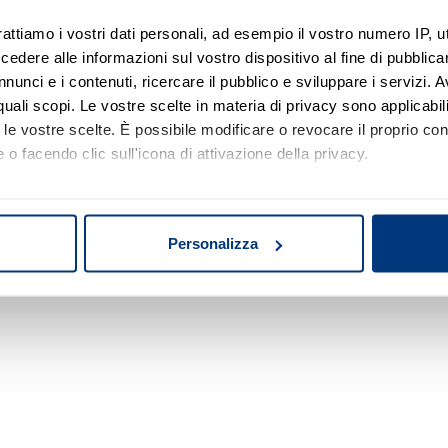
rattiamo i vostri dati personali, ad esempio il vostro numero IP, 
dere alle informazioni sul vostro dispositivo al fine di pubblica
Nessun risultato di ricerca
nunci e i contenuti, ricercare il pubblico e sviluppare i servizi. A
r quali scopi. Le vostre scelte in materia di privacy sono applicabi
Prova a modificare o rimuovere alcuni filtri o
to le vostre scelte. È possibile modificare o revocare il proprio 
a cambiare l'area di ricerca.
 o facendo clic sull'icona di attivazione della privacy.
mo anche:
oni sulla tua posizione geografica, con un'approssimazione di qu
Personalizza
spositivo, scansionandolo attivamente alla ricerca di caratteristich
aborati i tuoi dati personali e imposta le tue preferenze nella
s
consenso in qualsiasi momento dalla Dichiarazione sui cookie.
nalizzare contenuti ed annunci, per fornire funzionalità dei socia
inoltre informazioni sul modo in cui utilizza il nostro sito con i 
icità e social media, i quali potrebbero combinarle con altre inform