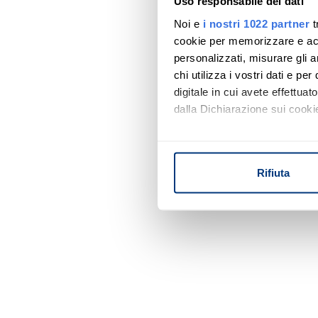
Uso responsabile dei dati
Noi e
i nostri 1022 partner
t
cookie per memorizzare e acce
personalizzati, misurare gli an
chi utilizza i vostri dati e pe
digitale in cui avete effettua
dalla Dichiarazione sui cookie
Con il tuo consenso, vorrem
raccogliere informazi
Rifiuta
Identificare il tuo di
digitali).
Approfondisci come vengono el
modificare o ritirare il tuo 
Utilizziamo i cookie per perso
nostro traffico. Condividiamo 
di analisi dei dati web, pubbl