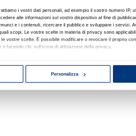
rattiamo i vostri dati personali, ad esempio il vostro numero IP, 
dere alle informazioni sul vostro dispositivo al fine di pubblica
Nessun risultato di ricerca
nunci e i contenuti, ricercare il pubblico e sviluppare i servizi. A
r quali scopi. Le vostre scelte in materia di privacy sono applicabi
Prova a modificare o rimuovere alcuni filtri o
to le vostre scelte. È possibile modificare o revocare il proprio 
a cambiare l'area di ricerca.
 o facendo clic sull'icona di attivazione della privacy.
mo anche:
oni sulla tua posizione geografica, con un'approssimazione di qu
Personalizza
spositivo, scansionandolo attivamente alla ricerca di caratteristich
aborati i tuoi dati personali e imposta le tue preferenze nella
s
consenso in qualsiasi momento dalla Dichiarazione sui cookie.
nalizzare contenuti ed annunci, per fornire funzionalità dei socia
inoltre informazioni sul modo in cui utilizza il nostro sito con i 
icità e social media, i quali potrebbero combinarle con altre inform