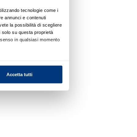
utilizzando tecnologie come i
re annunci e contenuti
vete la possibilità di scegliere
li solo su questa proprietà
consenso in qualsiasi momento
alche metro,
Accetta tutti
e specifiche (impronte
ezione dettagli
. Puoi
l media e per analizzare il
nostri partner che si occupano
azioni che ha fornito loro o