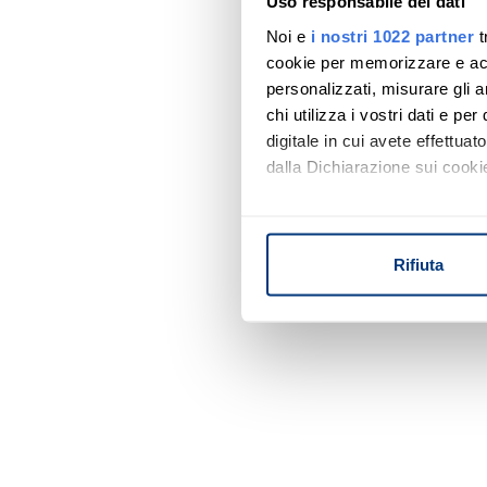
Uso responsabile dei dati
Noi e
i nostri 1022 partner
t
cookie per memorizzare e acce
personalizzati, misurare gli an
chi utilizza i vostri dati e pe
digitale in cui avete effettua
dalla Dichiarazione sui cookie
Con il tuo consenso, vorrem
raccogliere informazi
Rifiuta
Identificare il tuo di
digitali).
Approfondisci come vengono el
modificare o ritirare il tuo 
Utilizziamo i cookie per perso
nostro traffico. Condividiamo 
di analisi dei dati web, pubbl