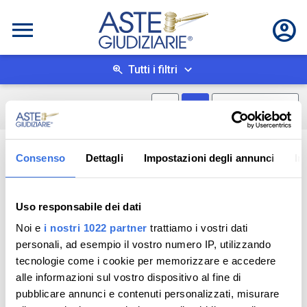
Tutti i filtri
Mostra mappa
Mostra come box
0
risultati
Salva ricerca
Consenso
Dettagli
Impostazioni degli annunci
In
Uso responsabile dei dati
Noi e
i nostri 1022 partner
trattiamo i vostri dati
personali, ad esempio il vostro numero IP, utilizzando
tecnologie come i cookie per memorizzare e accedere
alle informazioni sul vostro dispositivo al fine di
pubblicare annunci e contenuti personalizzati, misurare