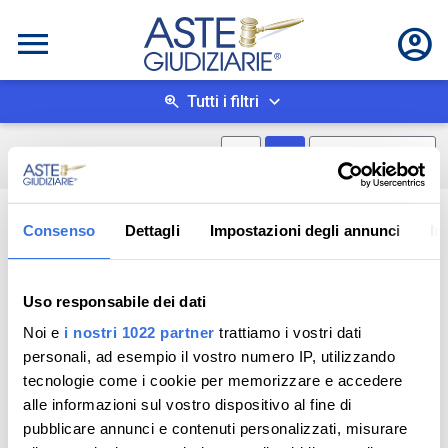
Tutti i filtri
Mostra mappa
Mostra come box
0
risultati
Salva ricerca
Consenso
Dettagli
Impostazioni degli annunci
In
Uso responsabile dei dati
Noi e
i nostri 1022 partner
trattiamo i vostri dati
personali, ad esempio il vostro numero IP, utilizzando
tecnologie come i cookie per memorizzare e accedere
alle informazioni sul vostro dispositivo al fine di
pubblicare annunci e contenuti personalizzati, misurare