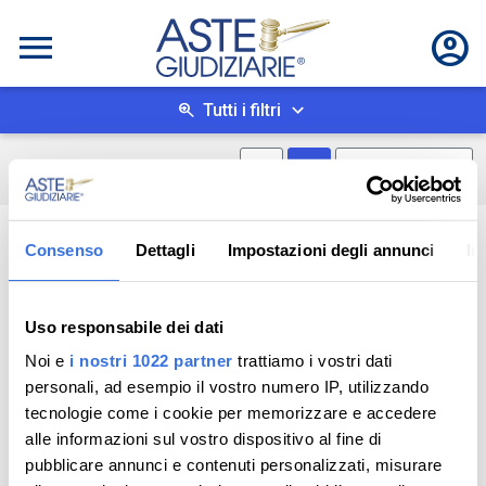
Tutti i filtri
Mostra mappa
Mostra come box
0
risultati
Salva ricerca
Consenso
Dettagli
Impostazioni degli annunci
In
Uso responsabile dei dati
Noi e
i nostri 1022 partner
trattiamo i vostri dati
personali, ad esempio il vostro numero IP, utilizzando
tecnologie come i cookie per memorizzare e accedere
alle informazioni sul vostro dispositivo al fine di
pubblicare annunci e contenuti personalizzati, misurare