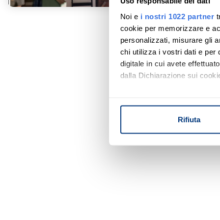
Uso responsabile dei dati
Noi e
i nostri 1022 partner
t
cookie per memorizzare e acce
personalizzati, misurare gli an
chi utilizza i vostri dati e pe
digitale in cui avete effettua
dalla Dichiarazione sui cookie
Con il tuo consenso, vorrem
raccogliere informazi
Rifiuta
Identificare il tuo di
digitali).
Approfondisci come vengono el
modificare o ritirare il tuo 
Utilizziamo i cookie per perso
nostro traffico. Condividiamo 
di analisi dei dati web, pubbl