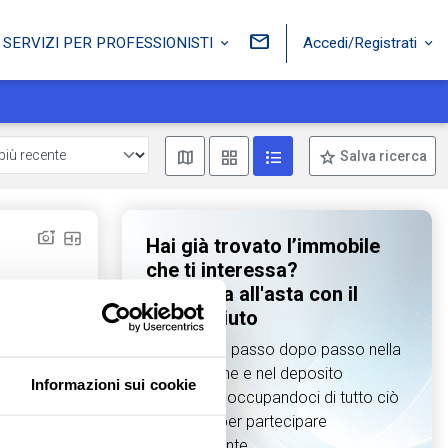
Accedi/Registrati
SERVIZI PER PROFESSIONISTI
Mostra mappa
Mostra come box
Mostra come lista
Salva ricerca
Hai già trovato l’immobile
che ti interessa?
Partecipa all'asta con il
nostro aiuto
Ti guidiamo passo dopo passo nella
preparazione e nel deposito
Informazioni sui cookie
dell’offerta, occupandoci di tutto ciò
che serve per partecipare
Aggiungi ai preferiti
Condividi
correttamente.