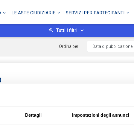
O
LE ASTE GIUDIZIARIE
SERVIZI PER PARTECIPANTI
Tutti i filtri
Ordina per
0
 e locali di deposito
a Calcagna CH, Italia - Rocca San Giovanni (CH)
Dettagli
Impostazioni degli annunci
anciano - Esecuzione Immobiliare
5 - Lotto: Unico
 22/09/2026