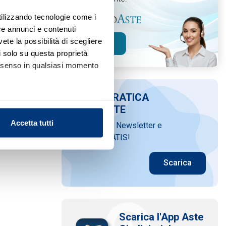
utilizzando tecnologie come i
re annunci e contenuti
vete la possibilità di scegliere
Scopri
li solo su questa proprietà
consenso in qualsiasi momento
GUIDA PRATICA
ALLE ASTE
alche metro,
Accetta tutti
Iscriviti alla Newsletter e
e specifiche (impronte
scarica GRATIS!
ezione dettagli
. Puoi
Scarica
l media e per analizzare il
nostri partner che si occupano
azioni che ha fornito loro o
Scarica l'App Aste