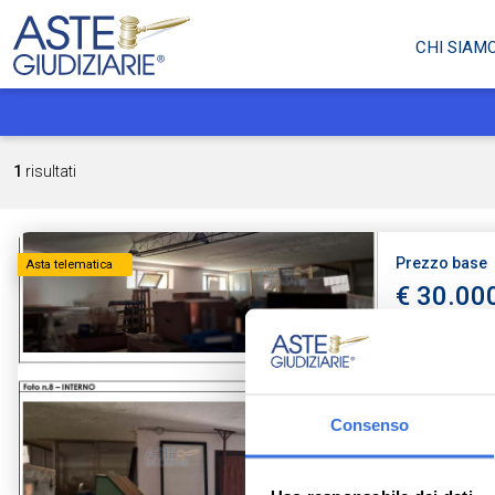
CHI SIAM
1
risultati
Prezzo base
Asta telematica
€ 30.00
Magazzini
66020 Sant
Consenso
Tribunale di L
Ruolo: 8 / 202
Data udienza: