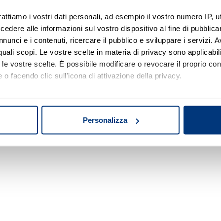
rattiamo i vostri dati personali, ad esempio il vostro numero IP, 
dere alle informazioni sul vostro dispositivo al fine di pubblica
nunci e i contenuti, ricercare il pubblico e sviluppare i servizi. A
r quali scopi. Le vostre scelte in materia di privacy sono applicabi
to le vostre scelte. È possibile modificare o revocare il proprio 
 o facendo clic sull'icona di attivazione della privacy.
mo anche:
oni sulla tua posizione geografica, con un'approssimazione di qu
Personalizza
spositivo, scansionandolo attivamente alla ricerca di caratteristich
aborati i tuoi dati personali e imposta le tue preferenze nella
s
consenso in qualsiasi momento dalla Dichiarazione sui cookie.
nalizzare contenuti ed annunci, per fornire funzionalità dei socia
inoltre informazioni sul modo in cui utilizza il nostro sito con i 
icità e social media, i quali potrebbero combinarle con altre inform