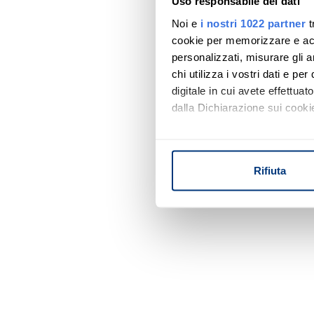
Uso responsabile dei dati
Noi e
i nostri 1022 partner
t
cookie per memorizzare e acce
personalizzati, misurare gli an
chi utilizza i vostri dati e pe
digitale in cui avete effettua
dalla Dichiarazione sui cookie
Con il tuo consenso, vorrem
raccogliere informazi
Rifiuta
Identificare il tuo di
digitali).
Approfondisci come vengono el
modificare o ritirare il tuo 
Utilizziamo i cookie per perso
nostro traffico. Condividiamo 
di analisi dei dati web, pubbl