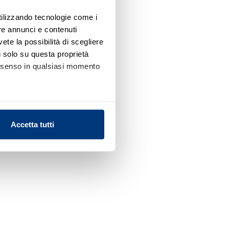
utilizzando tecnologie come i
re annunci e contenuti
vete la possibilità di scegliere
li solo su questa proprietà
consenso in qualsiasi momento
alche metro,
Accetta tutti
e specifiche (impronte
ezione dettagli
. Puoi
l media e per analizzare il
nostri partner che si occupano
azioni che ha fornito loro o