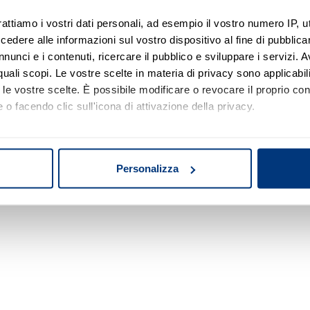
rattiamo i vostri dati personali, ad esempio il vostro numero IP, 
dere alle informazioni sul vostro dispositivo al fine di pubblica
Nessun risultato di ricerca
nunci e i contenuti, ricercare il pubblico e sviluppare i servizi. A
r quali scopi. Le vostre scelte in materia di privacy sono applicabi
Prova a modificare o rimuovere alcuni filtri o
to le vostre scelte. È possibile modificare o revocare il proprio 
a cambiare l'area di ricerca.
 o facendo clic sull'icona di attivazione della privacy.
mo anche:
oni sulla tua posizione geografica, con un'approssimazione di qu
Personalizza
spositivo, scansionandolo attivamente alla ricerca di caratteristich
aborati i tuoi dati personali e imposta le tue preferenze nella
s
consenso in qualsiasi momento dalla Dichiarazione sui cookie.
nalizzare contenuti ed annunci, per fornire funzionalità dei socia
inoltre informazioni sul modo in cui utilizza il nostro sito con i 
icità e social media, i quali potrebbero combinarle con altre inform