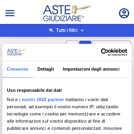
Tutti i filtri
Mostra mappa
Mostra come box
0
risultati
Salva ricerca
Consenso
Dettagli
Impostazioni degli annunci
In
Uso responsabile dei dati
Noi e
i nostri 1022 partner
trattiamo i vostri dati
personali, ad esempio il vostro numero IP, utilizzando
tecnologie come i cookie per memorizzare e accedere
alle informazioni sul vostro dispositivo al fine di
pubblicare annunci e contenuti personalizzati, misurare