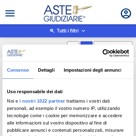
Tutti i filtri
Mostra mappa
Mostra come box
0
risultati
Salva ricerca
Consenso
Dettagli
Impostazioni degli annunci
In
Uso responsabile dei dati
Noi e
i nostri 1022 partner
trattiamo i vostri dati
personali, ad esempio il vostro numero IP, utilizzando
tecnologie come i cookie per memorizzare e accedere
alle informazioni sul vostro dispositivo al fine di
pubblicare annunci e contenuti personalizzati, misurare