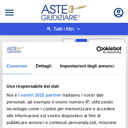
Tutti i filtri
Mostra mappa
Mostra come box
0
risultati
Salva ricerca
Consenso
Dettagli
Impostazioni degli annunci
In
Uso responsabile dei dati
Noi e
i nostri 1022 partner
trattiamo i vostri dati
personali, ad esempio il vostro numero IP, utilizzando
tecnologie come i cookie per memorizzare e accedere
alle informazioni sul vostro dispositivo al fine di
pubblicare annunci e contenuti personalizzati, misurare