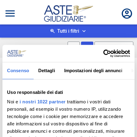
Tutti i filtri
Mostra mappa
Mostra come box
0
risultati
Salva ricerca
Consenso
Dettagli
Impostazioni degli annunci
In
Uso responsabile dei dati
Noi e
i nostri 1022 partner
trattiamo i vostri dati
personali, ad esempio il vostro numero IP, utilizzando
tecnologie come i cookie per memorizzare e accedere
alle informazioni sul vostro dispositivo al fine di
pubblicare annunci e contenuti personalizzati, misurare