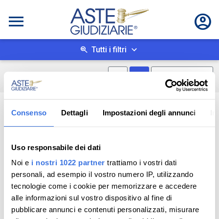
Tutti i filtri
Mostra mappa
Mostra come box
0
risultati
Salva ricerca
Consenso
Dettagli
Impostazioni degli annunci
In
Uso responsabile dei dati
Noi e
i nostri 1022 partner
trattiamo i vostri dati
personali, ad esempio il vostro numero IP, utilizzando
tecnologie come i cookie per memorizzare e accedere
alle informazioni sul vostro dispositivo al fine di
pubblicare annunci e contenuti personalizzati, misurare