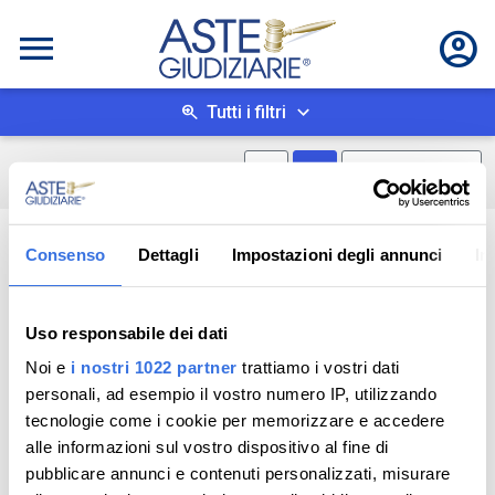
Tutti i filtri
Mostra mappa
Mostra come box
0
risultati
Salva ricerca
Consenso
Dettagli
Impostazioni degli annunci
In
Uso responsabile dei dati
Noi e
i nostri 1022 partner
trattiamo i vostri dati
personali, ad esempio il vostro numero IP, utilizzando
tecnologie come i cookie per memorizzare e accedere
alle informazioni sul vostro dispositivo al fine di
pubblicare annunci e contenuti personalizzati, misurare