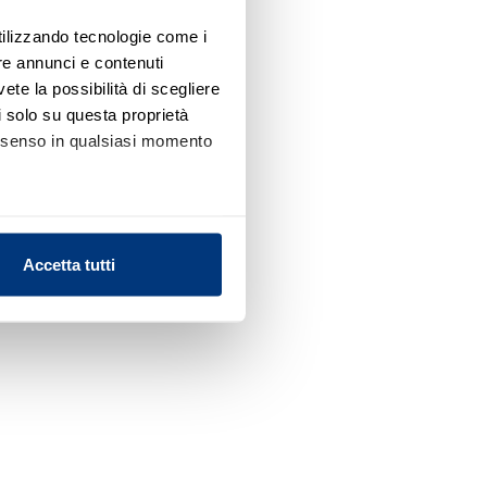
utilizzando tecnologie come i
re annunci e contenuti
vete la possibilità di scegliere
li solo su questa proprietà
consenso in qualsiasi momento
alche metro,
Accetta tutti
e specifiche (impronte
ezione dettagli
. Puoi
l media e per analizzare il
nostri partner che si occupano
azioni che ha fornito loro o