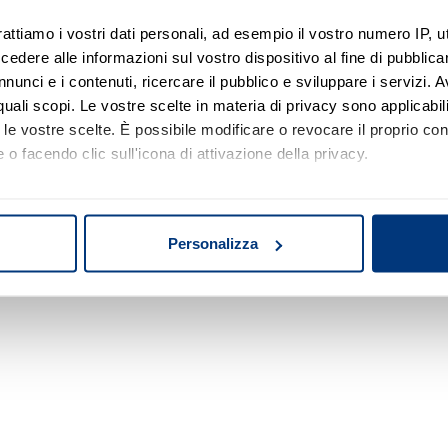
rattiamo i vostri dati personali, ad esempio il vostro numero IP, 
dere alle informazioni sul vostro dispositivo al fine di pubblica
Nessun risultato di ricerca
nunci e i contenuti, ricercare il pubblico e sviluppare i servizi. A
r quali scopi. Le vostre scelte in materia di privacy sono applicabi
Prova a modificare o rimuovere alcuni filtri o
to le vostre scelte. È possibile modificare o revocare il proprio 
a cambiare l'area di ricerca.
 o facendo clic sull'icona di attivazione della privacy.
mo anche:
oni sulla tua posizione geografica, con un'approssimazione di qu
Personalizza
spositivo, scansionandolo attivamente alla ricerca di caratteristich
aborati i tuoi dati personali e imposta le tue preferenze nella
s
consenso in qualsiasi momento dalla Dichiarazione sui cookie.
nalizzare contenuti ed annunci, per fornire funzionalità dei socia
inoltre informazioni sul modo in cui utilizza il nostro sito con i 
icità e social media, i quali potrebbero combinarle con altre inform