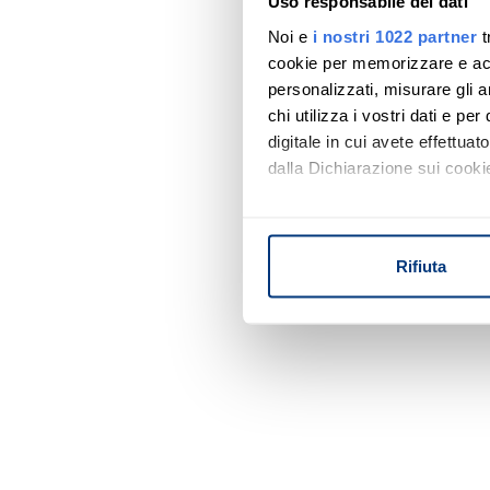
Uso responsabile dei dati
Noi e
i nostri 1022 partner
t
cookie per memorizzare e acce
personalizzati, misurare gli an
chi utilizza i vostri dati e pe
digitale in cui avete effettua
dalla Dichiarazione sui cookie
Con il tuo consenso, vorrem
raccogliere informazi
Rifiuta
Identificare il tuo di
digitali).
Approfondisci come vengono el
modificare o ritirare il tuo 
Utilizziamo i cookie per perso
nostro traffico. Condividiamo 
di analisi dei dati web, pubbl