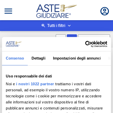
Tutti i filtri
Mostra mappa
Mostra come box
0
risultati
Salva ricerca
Consenso
Dettagli
Impostazioni degli annunci
In
Uso responsabile dei dati
Noi e
i nostri 1022 partner
trattiamo i vostri dati
personali, ad esempio il vostro numero IP, utilizzando
tecnologie come i cookie per memorizzare e accedere
alle informazioni sul vostro dispositivo al fine di
pubblicare annunci e contenuti personalizzati, misurare