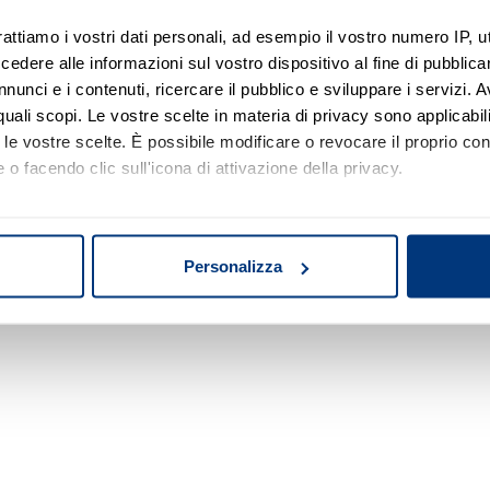
rattiamo i vostri dati personali, ad esempio il vostro numero IP, 
dere alle informazioni sul vostro dispositivo al fine di pubblica
Nessun risultato di ricerca
nunci e i contenuti, ricercare il pubblico e sviluppare i servizi. A
r quali scopi. Le vostre scelte in materia di privacy sono applicabi
Prova a modificare o rimuovere alcuni filtri o
to le vostre scelte. È possibile modificare o revocare il proprio 
a cambiare l'area di ricerca.
 o facendo clic sull'icona di attivazione della privacy.
mo anche:
oni sulla tua posizione geografica, con un'approssimazione di qu
Personalizza
spositivo, scansionandolo attivamente alla ricerca di caratteristich
aborati i tuoi dati personali e imposta le tue preferenze nella
s
consenso in qualsiasi momento dalla Dichiarazione sui cookie.
nalizzare contenuti ed annunci, per fornire funzionalità dei socia
inoltre informazioni sul modo in cui utilizza il nostro sito con i 
icità e social media, i quali potrebbero combinarle con altre inform