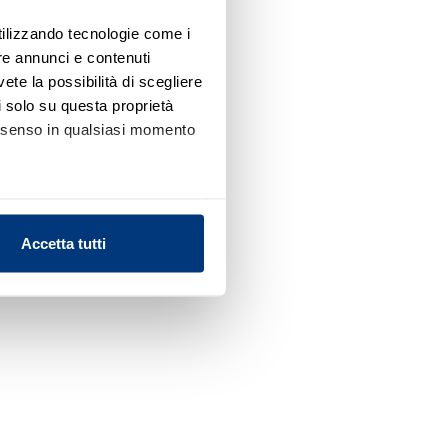
utilizzando tecnologie come i
re annunci e contenuti
vete la possibilità di scegliere
li solo su questa proprietà
consenso in qualsiasi momento
alche metro,
Accetta tutti
e specifiche (impronte
ezione dettagli
. Puoi
l media e per analizzare il
nostri partner che si occupano
azioni che ha fornito loro o