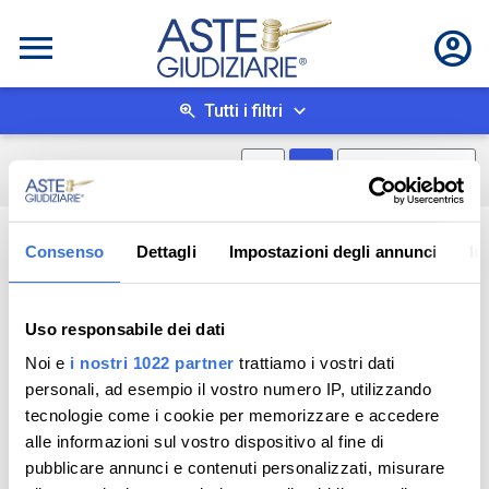
Tutti i filtri
Mostra mappa
Mostra come box
0
risultati
Salva ricerca
Consenso
Dettagli
Impostazioni degli annunci
In
Uso responsabile dei dati
Noi e
i nostri 1022 partner
trattiamo i vostri dati
personali, ad esempio il vostro numero IP, utilizzando
tecnologie come i cookie per memorizzare e accedere
alle informazioni sul vostro dispositivo al fine di
pubblicare annunci e contenuti personalizzati, misurare