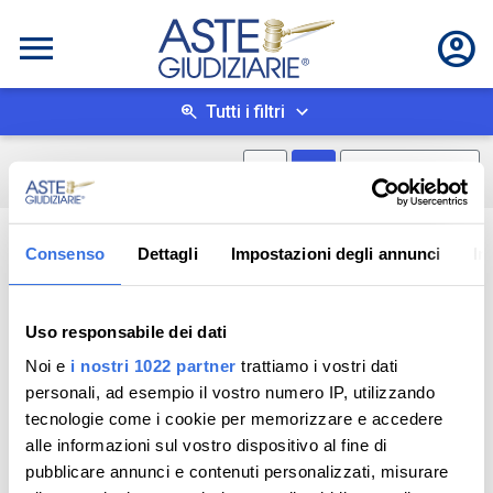
Tutti i filtri
Mostra mappa
Mostra come box
0
risultati
Salva ricerca
Consenso
Dettagli
Impostazioni degli annunci
In
Uso responsabile dei dati
Noi e
i nostri 1022 partner
trattiamo i vostri dati
personali, ad esempio il vostro numero IP, utilizzando
tecnologie come i cookie per memorizzare e accedere
alle informazioni sul vostro dispositivo al fine di
pubblicare annunci e contenuti personalizzati, misurare