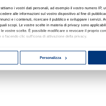
rattiamo i vostri dati personali, ad esempio il vostro numero IP, 
dere alle informazioni sul vostro dispositivo al fine di pubblica
Nessun risultato di ricerca
nunci e i contenuti, ricercare il pubblico e sviluppare i servizi. A
r quali scopi. Le vostre scelte in materia di privacy sono applicabi
Prova a modificare o rimuovere alcuni filtri o
to le vostre scelte. È possibile modificare o revocare il proprio 
a cambiare l'area di ricerca.
 o facendo clic sull'icona di attivazione della privacy.
mo anche:
oni sulla tua posizione geografica, con un'approssimazione di qu
Personalizza
spositivo, scansionandolo attivamente alla ricerca di caratteristich
aborati i tuoi dati personali e imposta le tue preferenze nella
s
consenso in qualsiasi momento dalla Dichiarazione sui cookie.
nalizzare contenuti ed annunci, per fornire funzionalità dei socia
inoltre informazioni sul modo in cui utilizza il nostro sito con i 
icità e social media, i quali potrebbero combinarle con altre inform