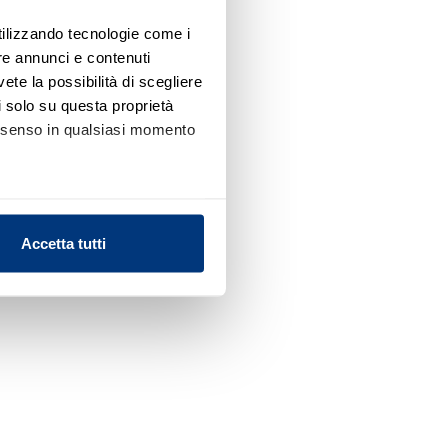
utilizzando tecnologie come i
re annunci e contenuti
vete la possibilità di scegliere
li solo su questa proprietà
consenso in qualsiasi momento
alche metro,
Accetta tutti
e specifiche (impronte
ezione dettagli
. Puoi
l media e per analizzare il
nostri partner che si occupano
azioni che ha fornito loro o