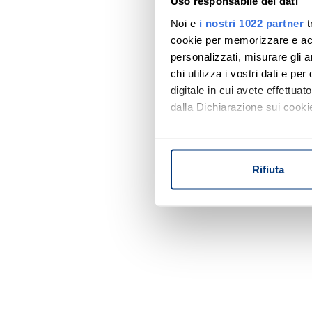
Uso responsabile dei dati
Noi e
i nostri 1022 partner
t
cookie per memorizzare e acce
personalizzati, misurare gli an
chi utilizza i vostri dati e pe
digitale in cui avete effettua
dalla Dichiarazione sui cookie
Con il tuo consenso, vorrem
raccogliere informazi
Rifiuta
Identificare il tuo di
digitali).
Approfondisci come vengono el
modificare o ritirare il tuo 
Utilizziamo i cookie per perso
nostro traffico. Condividiamo 
di analisi dei dati web, pubbl