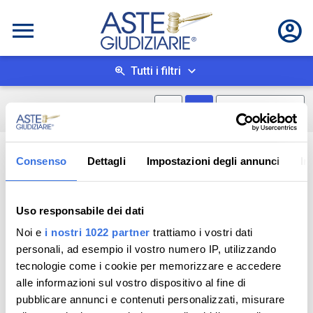
Tutti i filtri
Mostra mappa
Mostra come box
0
risultati
Salva ricerca
Consenso
Dettagli
Impostazioni degli annunci
In
Uso responsabile dei dati
Noi e
i nostri 1022 partner
trattiamo i vostri dati
personali, ad esempio il vostro numero IP, utilizzando
tecnologie come i cookie per memorizzare e accedere
alle informazioni sul vostro dispositivo al fine di
pubblicare annunci e contenuti personalizzati, misurare