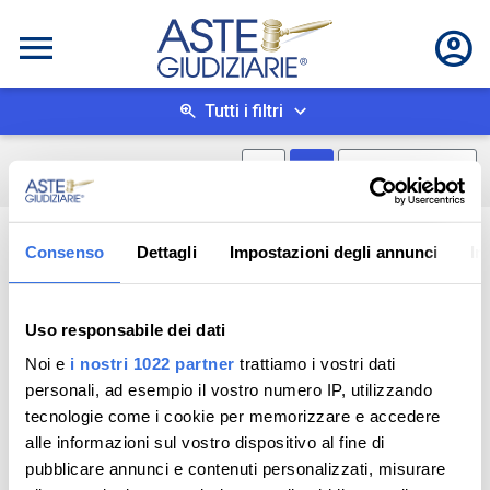
Tutti i filtri
Mostra mappa
Mostra come box
0
risultati
Salva ricerca
Consenso
Dettagli
Impostazioni degli annunci
In
Uso responsabile dei dati
Noi e
i nostri 1022 partner
trattiamo i vostri dati
personali, ad esempio il vostro numero IP, utilizzando
tecnologie come i cookie per memorizzare e accedere
alle informazioni sul vostro dispositivo al fine di
pubblicare annunci e contenuti personalizzati, misurare