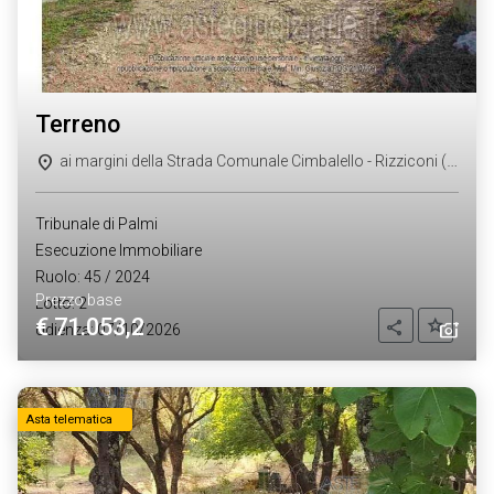
terreno
ai margini della Strada Comunale Cimbalello - Rizziconi (RC)
Tribunale di Palmi
Esecuzione Immobiliare
Ruolo: 45 / 2024
Prezzo base
Lotto: 2
€ 71.053,2
Aggiung
Condividi
Udienza: 07/10/2026
Asta telematica