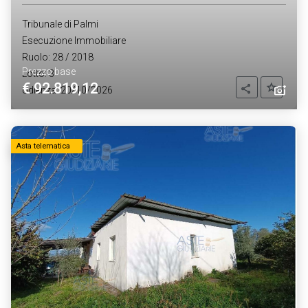
Tribunale di Palmi
Esecuzione Immobiliare
Ruolo: 28 / 2018
Prezzo base
Lotto: 3
€ 92.819,12
Aggiung
Condividi
Udienza: 20/10/2026
Asta telematica