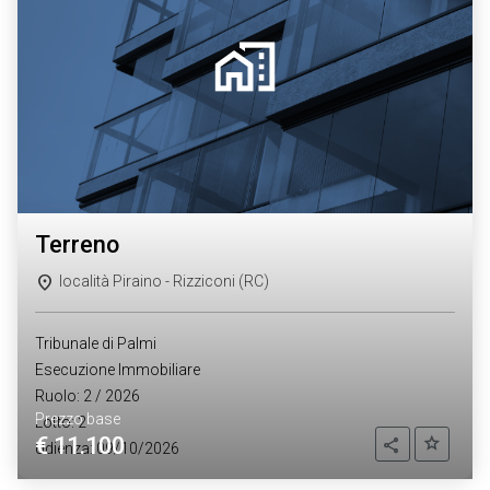
terreno
località Piraino - Rizziconi (RC)
Tribunale di Palmi
Esecuzione Immobiliare
Ruolo: 2 / 2026
Prezzo base
Lotto: 2
€ 11.100
Aggiung
Condividi
Udienza: 09/10/2026