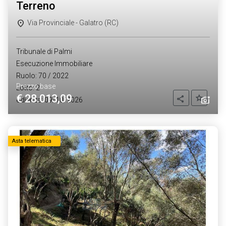
terreno
Via Provinciale - Galatro (RC)
Tribunale di Palmi
Esecuzione Immobiliare
Ruolo: 70 / 2022
Prezzo base
Lotto: 2
€ 28.013,09
Aggiung
Condividi
Udienza: 09/10/2026
Asta telematica