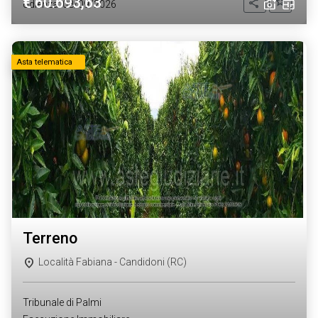
€ 60.693,63
Aggiung
Condividi
Udienza: 08/09/2026
Asta telematica
terreno
Località Fabiana - Candidoni (RC)
Tribunale di Palmi