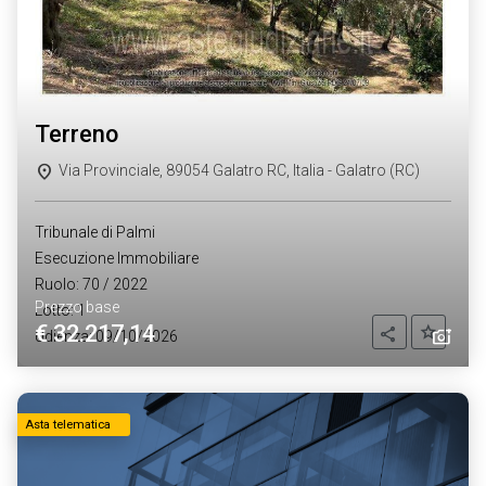
terreno
Via Provinciale, 89054 Galatro RC, Italia - Galatro (RC)
Tribunale di Palmi
Esecuzione Immobiliare
Ruolo: 70 / 2022
Prezzo base
Lotto: 1
€ 32.217,14
Aggiung
Condividi
Udienza: 09/10/2026
Asta telematica