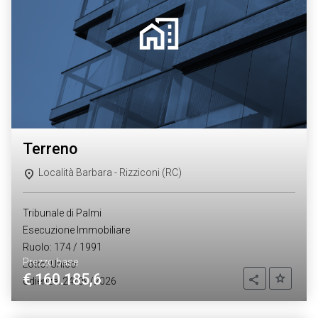
terreno
Località Barbara - Rizziconi (RC)
Tribunale di Palmi
Esecuzione Immobiliare
Ruolo: 174 / 1991
Prezzo base
Lotto: Unico
€ 160.185,6
Aggiung
Condividi
Udienza: 24/09/2026