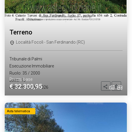
terreno
Località Focolì - San Ferdinando (RC)
Tribunale di Palmi
Esecuzione Immobiliare
Ruolo: 35 / 2000
Prezzo base
Lotto: 10
€ 32.300,95
Aggiung
Condividi
Udienza: 08/09/2026
Asta telematica