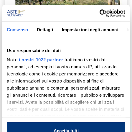
Consenso
Dettagli
Impostazioni degli annunci
In
Uso responsabile dei dati
Noi e
i nostri 1022 partner
trattiamo i vostri dati
personali, ad esempio il vostro numero IP, utilizzando
tecnologie come i cookie per memorizzare e accedere
alle informazioni sul vostro dispositivo al fine di
pubblicare annunci e contenuti personalizzati, misurare
gli annunci e i contenuti, ricercare il pubblico e sviluppare
terreno
i servizi. Avete la possibilità di scegliere chi utilizza i
Contrada Braccio - Rizziconi (RC)
vostri dati e per quali scopi. Le vostre scelte in materia di
privacy sono applicabili solo su questa proprietà digitale
in cui avete effettuato le vostre scelte. È possibile
Tribunale di Palmi
modificare o revocare il proprio consenso in qualsiasi
Accetta tutti