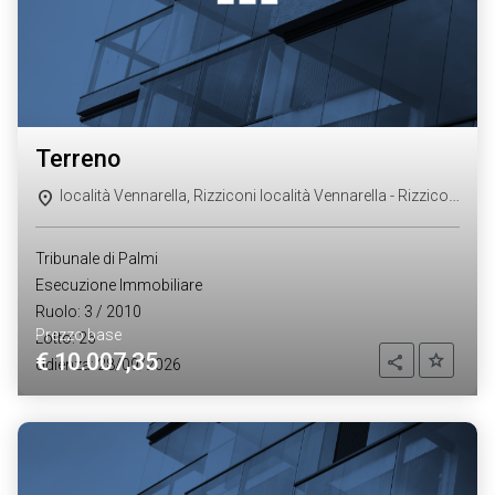
terreno
località Vennarella, Rizziconi località Vennarella - Rizziconi (RC)
Tribunale di Palmi
Esecuzione Immobiliare
Ruolo: 3 / 2010
Prezzo base
Lotto: 26
€ 10.007,35
Aggiung
Condividi
Udienza: 28/09/2026