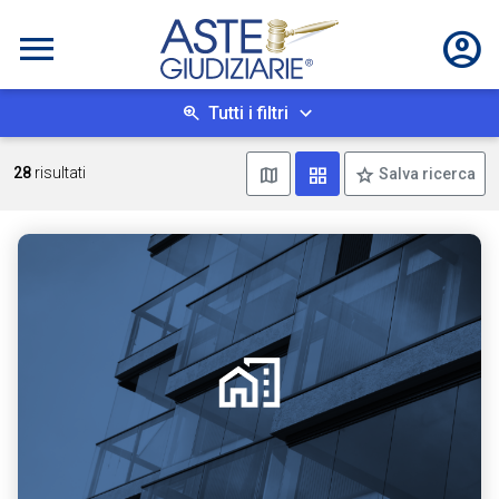
Tutti i filtri
Mostra mappa
Mostra come box
28
risultati
Salva ricerca