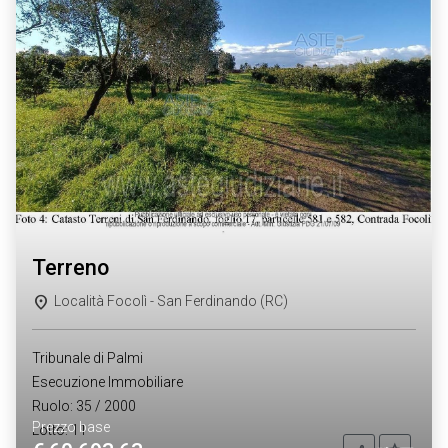
terreno
Località Focolì - San Ferdinando (RC)
Tribunale di Palmi
Esecuzione Immobiliare
Ruolo: 35 / 2000
Prezzo base
Lotto: 11