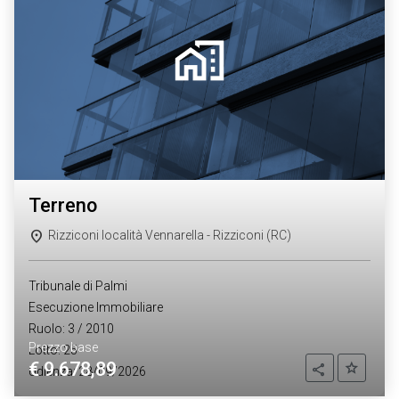
terreno
Rizziconi località Vennarella - Rizziconi (RC)
Tribunale di Palmi
Esecuzione Immobiliare
Ruolo: 3 / 2010
Prezzo base
Lotto: 25
€ 9.678,89
Aggiung
Condividi
Udienza: 28/09/2026