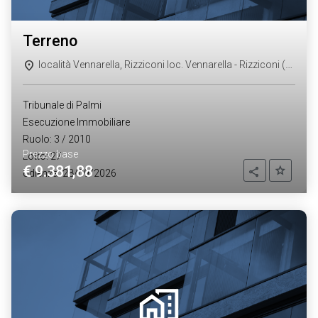
terreno
località Vennarella, Rizziconi loc. Vennarella - Rizziconi (RC)
Tribunale di Palmi
Esecuzione Immobiliare
Ruolo: 3 / 2010
Prezzo base
Lotto: 27
€ 9.381,88
Aggiung
Condividi
Udienza: 28/09/2026