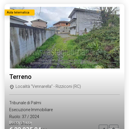
Asta telematica
terreno
Località “Vennarella” - Rizziconi (RC)
Tribunale di Palmi
Esecuzione Immobiliare
Ruolo: 37 / 2024
Prezzo base
Lotto: Unico
Aggiung