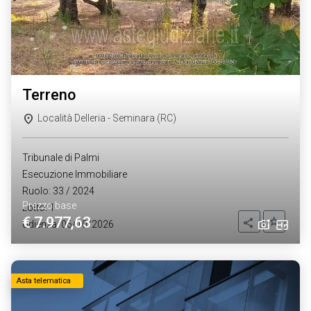
terreno
Località Delleria - Seminara (RC)
Tribunale di Palmi
Esecuzione Immobiliare
Ruolo: 33 / 2024
Prezzo base
Lotto: 1
€ 7.977,63
Aggiung
Condividi
Udienza: 06/10/2026
Asta telematica