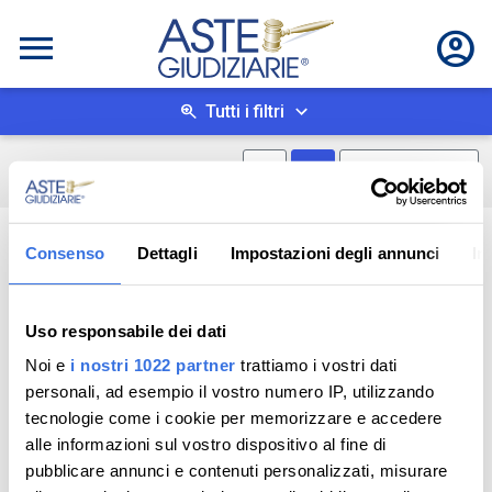
Tutti i filtri
Mostra mappa
Mostra come box
0
risultati
Salva ricerca
Consenso
Dettagli
Impostazioni degli annunci
In
Uso responsabile dei dati
Noi e
i nostri 1022 partner
trattiamo i vostri dati
personali, ad esempio il vostro numero IP, utilizzando
tecnologie come i cookie per memorizzare e accedere
alle informazioni sul vostro dispositivo al fine di
pubblicare annunci e contenuti personalizzati, misurare