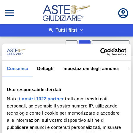
Tutti i filtri
Mostra mappa
Mostra come box
0
risultati
Salva ricerca
Consenso
Dettagli
Impostazioni degli annunci
In
Uso responsabile dei dati
Noi e
i nostri 1022 partner
trattiamo i vostri dati
personali, ad esempio il vostro numero IP, utilizzando
tecnologie come i cookie per memorizzare e accedere
alle informazioni sul vostro dispositivo al fine di
pubblicare annunci e contenuti personalizzati, misurare