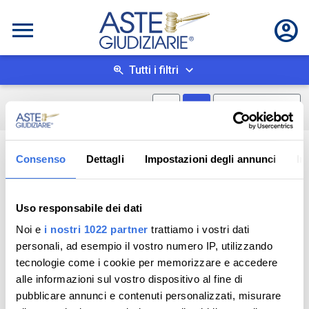
Tutti i filtri
Mostra mappa
Mostra come box
0
risultati
Salva ricerca
Consenso
Dettagli
Impostazioni degli annunci
In
Uso responsabile dei dati
Noi e
i nostri 1022 partner
trattiamo i vostri dati
personali, ad esempio il vostro numero IP, utilizzando
tecnologie come i cookie per memorizzare e accedere
alle informazioni sul vostro dispositivo al fine di
pubblicare annunci e contenuti personalizzati, misurare