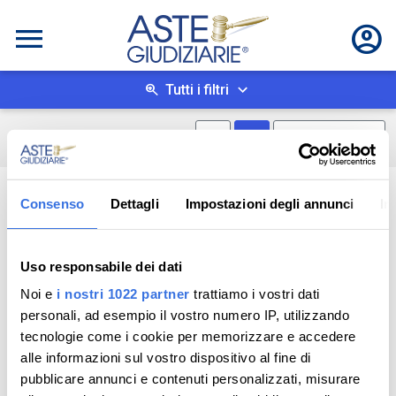
Tutti i filtri
Mostra mappa
Mostra come box
0
risultati
Salva ricerca
Consenso
Dettagli
Impostazioni degli annunci
In
Uso responsabile dei dati
Noi e
i nostri 1022 partner
trattiamo i vostri dati
personali, ad esempio il vostro numero IP, utilizzando
tecnologie come i cookie per memorizzare e accedere
alle informazioni sul vostro dispositivo al fine di
pubblicare annunci e contenuti personalizzati, misurare