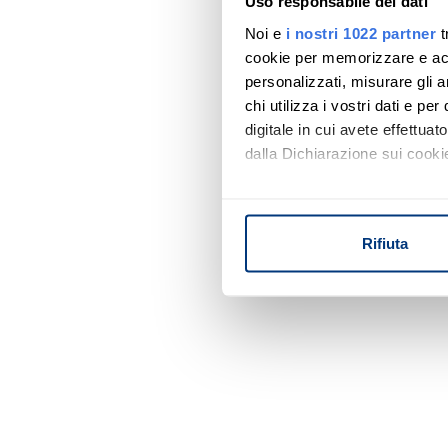
Uso responsabile dei dati
Noi e
i nostri 1022 partner
t
cookie per memorizzare e acce
personalizzati, misurare gli an
chi utilizza i vostri dati e pe
digitale in cui avete effettua
dalla Dichiarazione sui cookie
Con il tuo consenso, vorrem
raccogliere informazi
Rifiuta
Identificare il tuo di
digitali).
Approfondisci come vengono el
modificare o ritirare il tuo 
Utilizziamo i cookie per perso
nostro traffico. Condividiamo 
di analisi dei dati web, pubbl