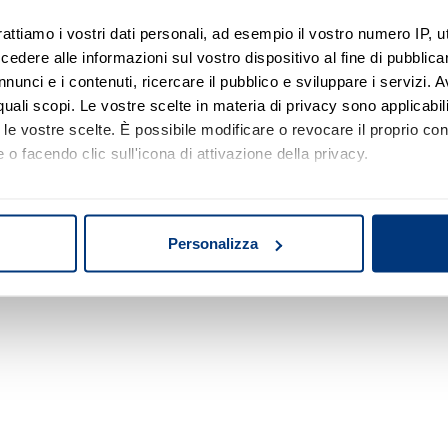
rattiamo i vostri dati personali, ad esempio il vostro numero IP, 
dere alle informazioni sul vostro dispositivo al fine di pubblica
Nessun risultato di ricerca
nunci e i contenuti, ricercare il pubblico e sviluppare i servizi. A
r quali scopi. Le vostre scelte in materia di privacy sono applicabi
Prova a modificare o rimuovere alcuni filtri o
to le vostre scelte. È possibile modificare o revocare il proprio 
a cambiare l'area di ricerca.
 o facendo clic sull'icona di attivazione della privacy.
mo anche:
oni sulla tua posizione geografica, con un'approssimazione di qu
Personalizza
spositivo, scansionandolo attivamente alla ricerca di caratteristich
aborati i tuoi dati personali e imposta le tue preferenze nella
s
consenso in qualsiasi momento dalla Dichiarazione sui cookie.
nalizzare contenuti ed annunci, per fornire funzionalità dei socia
inoltre informazioni sul modo in cui utilizza il nostro sito con i 
icità e social media, i quali potrebbero combinarle con altre inform