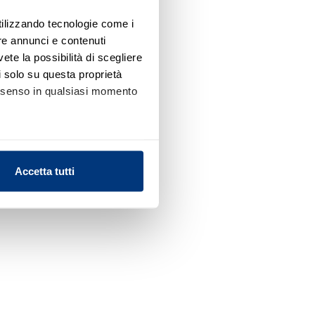
utilizzando tecnologie come i
re annunci e contenuti
vete la possibilità di scegliere
li solo su questa proprietà
consenso in qualsiasi momento
alche metro,
Accetta tutti
e specifiche (impronte
ezione dettagli
. Puoi
l media e per analizzare il
nostri partner che si occupano
azioni che ha fornito loro o