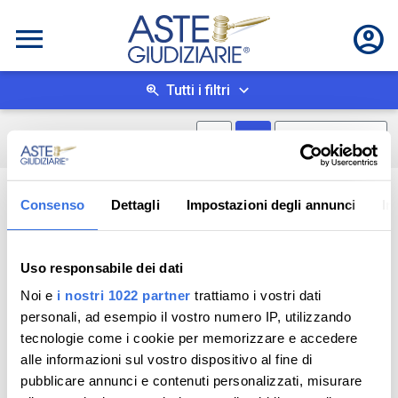
Tutti i filtri
Mostra mappa
Mostra come box
0
risultati
Salva ricerca
Consenso
Dettagli
Impostazioni degli annunci
In
Uso responsabile dei dati
Noi e
i nostri 1022 partner
trattiamo i vostri dati
personali, ad esempio il vostro numero IP, utilizzando
tecnologie come i cookie per memorizzare e accedere
alle informazioni sul vostro dispositivo al fine di
pubblicare annunci e contenuti personalizzati, misurare