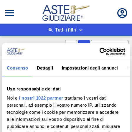
Tutti i filtri
Mostra mappa
Mostra come box
0
risultati
Salva ricerca
Consenso
Dettagli
Impostazioni degli annunci
In
Uso responsabile dei dati
Noi e
i nostri 1022 partner
trattiamo i vostri dati
personali, ad esempio il vostro numero IP, utilizzando
tecnologie come i cookie per memorizzare e accedere
alle informazioni sul vostro dispositivo al fine di
pubblicare annunci e contenuti personalizzati, misurare