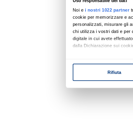
Uso responsabile dei dati
Noi e
i nostri 1022 partner
t
cookie per memorizzare e acce
personalizzati, misurare gli an
chi utilizza i vostri dati e pe
digitale in cui avete effettua
dalla Dichiarazione sui cookie
Con il tuo consenso, vorrem
raccogliere informazi
Rifiuta
Identificare il tuo di
digitali).
Approfondisci come vengono el
modificare o ritirare il tuo 
Utilizziamo i cookie per perso
nostro traffico. Condividiamo 
di analisi dei dati web, pubbl