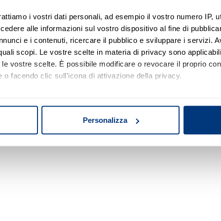
rattiamo i vostri dati personali, ad esempio il vostro numero IP, 
dere alle informazioni sul vostro dispositivo al fine di pubblica
Nessun risultato di ricerca
nunci e i contenuti, ricercare il pubblico e sviluppare i servizi. A
r quali scopi. Le vostre scelte in materia di privacy sono applicabi
Prova a modificare o rimuovere alcuni filtri o
to le vostre scelte. È possibile modificare o revocare il proprio 
a cambiare l'area di ricerca.
 o facendo clic sull'icona di attivazione della privacy.
mo anche:
oni sulla tua posizione geografica, con un'approssimazione di qu
Personalizza
spositivo, scansionandolo attivamente alla ricerca di caratteristich
aborati i tuoi dati personali e imposta le tue preferenze nella
s
consenso in qualsiasi momento dalla Dichiarazione sui cookie.
nalizzare contenuti ed annunci, per fornire funzionalità dei socia
inoltre informazioni sul modo in cui utilizza il nostro sito con i 
icità e social media, i quali potrebbero combinarle con altre inform