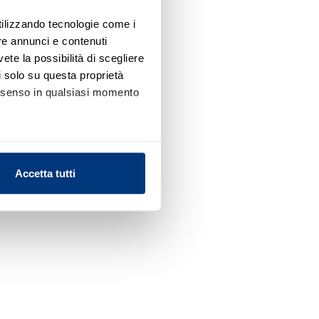
utilizzando tecnologie come i
re annunci e contenuti
vete la possibilità di scegliere
li solo su questa proprietà
consenso in qualsiasi momento
alche metro,
Accetta tutti
e specifiche (impronte
ezione dettagli
. Puoi
l media e per analizzare il
nostri partner che si occupano
azioni che ha fornito loro o