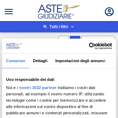
Tutti i filtri
Mostra mappa
Mostra come box
0
risultati
Salva ricerca
Consenso
Dettagli
Impostazioni degli annunci
In
Uso responsabile dei dati
Noi e
i nostri 1022 partner
trattiamo i vostri dati
personali, ad esempio il vostro numero IP, utilizzando
tecnologie come i cookie per memorizzare e accedere
alle informazioni sul vostro dispositivo al fine di
pubblicare annunci e contenuti personalizzati, misurare