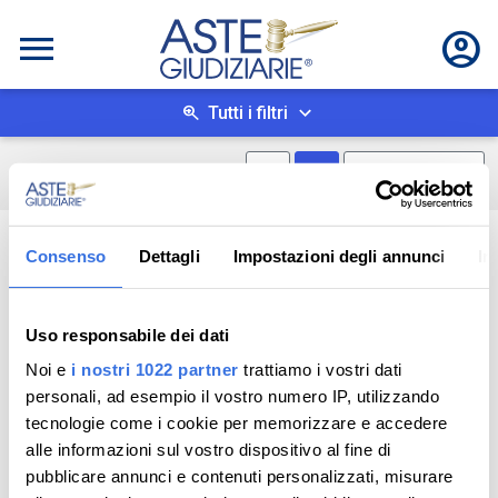
Tutti i filtri
Mostra mappa
Mostra come box
0
risultati
Salva ricerca
Consenso
Dettagli
Impostazioni degli annunci
In
Uso responsabile dei dati
Noi e
i nostri 1022 partner
trattiamo i vostri dati
personali, ad esempio il vostro numero IP, utilizzando
tecnologie come i cookie per memorizzare e accedere
alle informazioni sul vostro dispositivo al fine di
pubblicare annunci e contenuti personalizzati, misurare