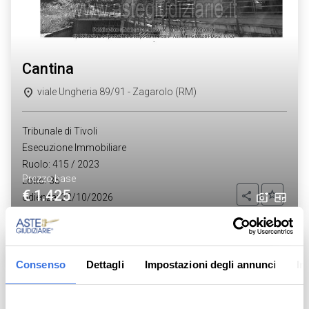
cantina
viale Ungheria 89/91 - Zagarolo (RM)
Tribunale di Tivoli
Esecuzione Immobiliare
Ruolo: 415 / 2023
Prezzo base
Lotto: 35
€ 1.425
Aggiung
Condividi
Udienza: 22/10/2026
Asta telematica
Consenso
Dettagli
Impostazioni degli annunci
In