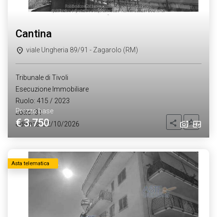
cantina
viale Ungheria 89/91 - Zagarolo (RM)
Tribunale di Tivoli
Esecuzione Immobiliare
Ruolo: 415 / 2023
Prezzo base
Lotto: 31
€ 3.750
Aggiung
Condividi
Udienza: 22/10/2026
Asta telematica