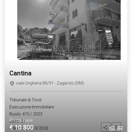
cantina
viale Ungheria 89/91 - Zagarolo (RM)
Tribunale di Tivoli
Esecuzione Immobiliare
Ruolo: 415 / 2023
Prezzo base
Lotto: 21
€ 10.800
Aggiung
Condividi
Udienza: 22/10/2026