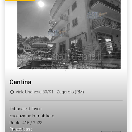
cantina
viale Ungheria 89/91 - Zagarolo (RM)
Tribunale di Tivoli
Esecuzione Immobiliare
Ruolo: 415 / 2023
Prezzo base
Lotto: 29