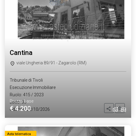
cantina
viale Ungheria 89/91 - Zagarolo (RM)
Tribunale di Tivoli
Esecuzione Immobiliare
Ruolo: 415 / 2023
Prezzo base
Lotto: 30
€ 4.200
Aggiung
Condividi
Udienza: 22/10/2026
Asta telematica