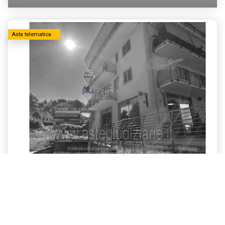
Asta telematica
posto auto
viale Ungheria 89/91 - Zagarolo (RM)
Tribunale di Tivoli