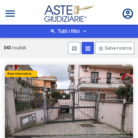
Tutti i filtri
Mostra mappa
Mostra come box
343
risultati
Salva ricerca
Asta telematica