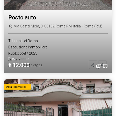
posto auto
Via Castel Mola, 3, 00132 Roma RM, Italia - Roma (RM)
Tribunale di Roma
Esecuzione Immobiliare
Ruolo: 668 / 2025
Prezzo base
Lotto: 3
€ 12.000
Aggiung
Condividi
Udienza: 28/10/2026
Asta telematica