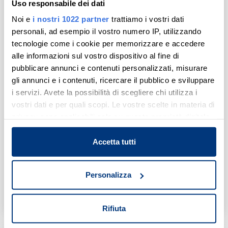
Uso responsabile dei dati
Noi e
i nostri 1022 partner
trattiamo i vostri dati
personali, ad esempio il vostro numero IP, utilizzando
tecnologie come i cookie per memorizzare e accedere
alle informazioni sul vostro dispositivo al fine di
pubblicare annunci e contenuti personalizzati, misurare
gli annunci e i contenuti, ricercare il pubblico e sviluppare
i servizi. Avete la possibilità di scegliere chi utilizza i
cantina
vostri dati e per quali scopi. Le vostre scelte in materia di
privacy sono applicabili solo su questa proprietà digitale
viale Ungheria 89/91 - Zagarolo (RM)
in cui avete effettuato le vostre scelte. È possibile
modificare o revocare il proprio consenso in qualsiasi
Accetta tutti
Tribunale di Tivoli
momento dalla Dichiarazione sui cookie o facendo clic
Esecuzione Immobiliare
sull'icona di attivazione della privacy.
Ruolo: 415 / 2023
Personalizza
Prezzo base
Lotto: 34
Con il tuo consenso, vorremmo anche:
€ 2.400
Aggiung
Condividi
Udienza: 22/10/2026
raccogliere informazioni sulla tua posizione
Rifiuta
geografica, con un'approssimazione di qualche