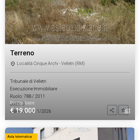
terreno
Località Cinque Archi - Velletri (RM)
Tribunale di Velletri
Esecuzione Immobiliare
Ruolo: 788 / 2011
Prezzo base
Lotto: 3
€ 19.000
Aggiung
Condividi
Udienza: 12/11/2026
Asta telematica