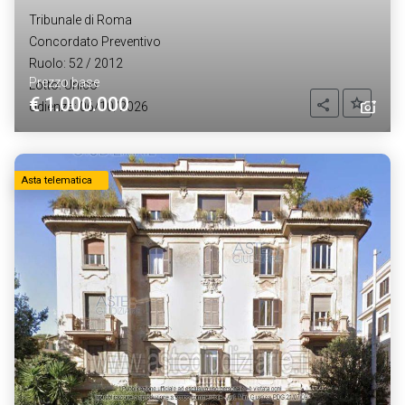
Tribunale di Roma
Concordato Preventivo
Ruolo: 52 / 2012
Prezzo base
Lotto: Unico
€ 1.000.000
Aggiung
Condividi
Udienza: 06/10/2026
Asta telematica