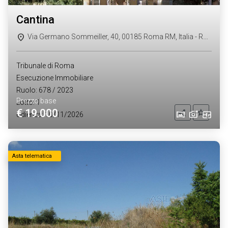
cantina
Via Germano Sommeiller, 40, 00185 Roma RM, Italia - Roma (RM)
Tribunale di Roma
Esecuzione Immobiliare
Ruolo: 678 / 2023
Prezzo base
Lotto: 1
€ 19.000
Aggiung
Condividi
Udienza: 10/11/2026
Asta telematica