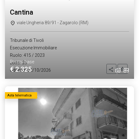
cantina
viale Ungheria 89/91 - Zagarolo (RM)
Tribunale di Tivoli
Esecuzione Immobiliare
Ruolo: 415 / 2023
Prezzo base
Lotto: 26
€ 2.325
Aggiung
Condividi
Udienza: 22/10/2026
Asta telematica