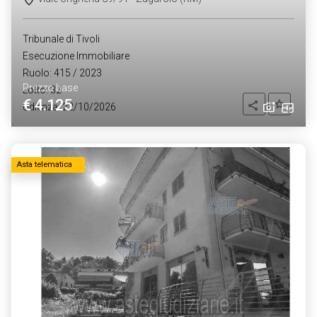
Tribunale di Tivoli
Esecuzione Immobiliare
Ruolo: 415 / 2023
Prezzo base
Lotto: 32
€ 4.125
Aggiung
Condividi
Udienza: 22/10/2026
Asta telematica