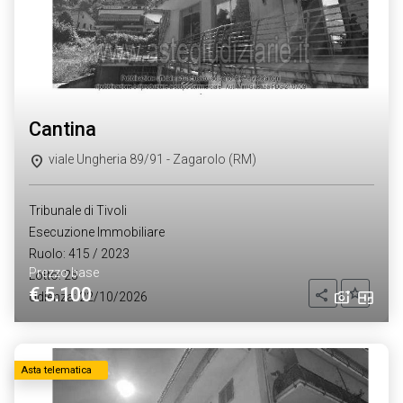
cantina
viale Ungheria 89/91 - Zagarolo (RM)
Tribunale di Tivoli
Esecuzione Immobiliare
Ruolo: 415 / 2023
Prezzo base
Lotto: 25
€ 5.100
Aggiung
Condividi
Udienza: 22/10/2026
Asta telematica