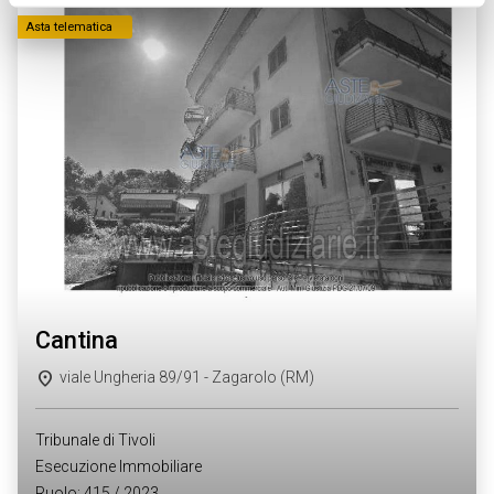
metro,
Identificare il tuo dispositivo, scansionandolo
Asta telematica
attivamente alla ricerca di caratteristiche specifiche
(impronte digitali).
Approfondisci come vengono elaborati i tuoi dati personali
e imposta le tue preferenze nella
sezione dettagli
. Puoi
modificare o ritirare il tuo consenso in qualsiasi momento
dalla Dichiarazione sui cookie.
Utilizziamo i cookie per personalizzare contenuti ed
annunci, per fornire funzionalità dei social media e per
analizzare il nostro traffico. Condividiamo inoltre
informazioni sul modo in cui utilizza il nostro sito con i
cantina
nostri partner che si occupano di analisi dei dati web,
pubblicità e social media, i quali potrebbero combinarle
viale Ungheria 89/91 - Zagarolo (RM)
con altre informazioni che ha fornito loro o che hanno
raccolto dal suo utilizzo dei loro servizi.
Tribunale di Tivoli
Esecuzione Immobiliare
Ruolo: 415 / 2023