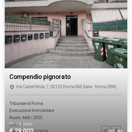
compendio pignorato
Via Castel Mola, 7, 00132 Roma RM, Italia - Roma (RM)
Tribunale di Roma
Esecuzione Immobiliare
Ruolo: 668 / 2025
Prezzo base
Lotto: 1
€ 29.000
Aggiung
Condividi
Udienza: 28/10/2026