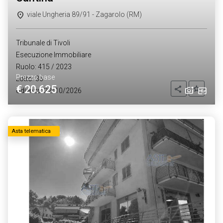
viale Ungheria 89/91 - Zagarolo (RM)
Tribunale di Tivoli
Esecuzione Immobiliare
Ruolo: 415 / 2023
Prezzo base
Lotto: 36
€ 20.625
Aggiung
Condividi
Udienza: 22/10/2026
Asta telematica