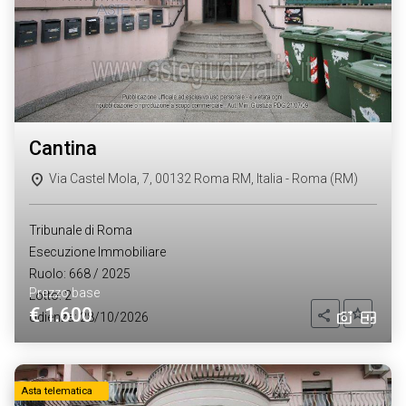
cantina
Via Castel Mola, 7, 00132 Roma RM, Italia - Roma (RM)
Tribunale di Roma
Esecuzione Immobiliare
Ruolo: 668 / 2025
Prezzo base
Lotto: 2
€ 1.600
Aggiung
Condividi
Udienza: 28/10/2026
Asta telematica