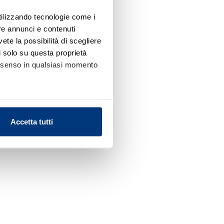
utilizzando tecnologie come i
re annunci e contenuti
vete la possibilità di scegliere
li solo su questa proprietà
consenso in qualsiasi momento
alche metro,
Accetta tutti
e specifiche (impronte
ezione dettagli
. Puoi
l media e per analizzare il
nostri partner che si occupano
azioni che ha fornito loro o