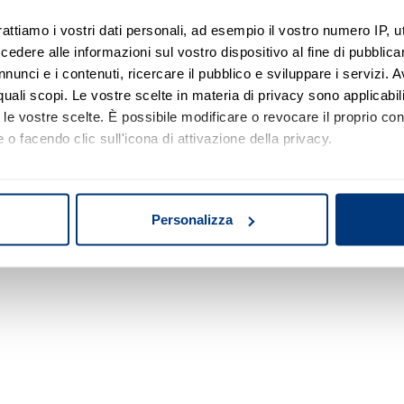
rattiamo i vostri dati personali, ad esempio il vostro numero IP, 
dere alle informazioni sul vostro dispositivo al fine di pubblica
Nessun risultato di ricerca
nunci e i contenuti, ricercare il pubblico e sviluppare i servizi. A
r quali scopi. Le vostre scelte in materia di privacy sono applicabi
Prova a modificare o rimuovere alcuni filtri o
to le vostre scelte. È possibile modificare o revocare il proprio 
a cambiare l'area di ricerca.
 o facendo clic sull'icona di attivazione della privacy.
mo anche:
oni sulla tua posizione geografica, con un'approssimazione di qu
Personalizza
spositivo, scansionandolo attivamente alla ricerca di caratteristich
aborati i tuoi dati personali e imposta le tue preferenze nella
s
consenso in qualsiasi momento dalla Dichiarazione sui cookie.
nalizzare contenuti ed annunci, per fornire funzionalità dei socia
inoltre informazioni sul modo in cui utilizza il nostro sito con i 
icità e social media, i quali potrebbero combinarle con altre inform