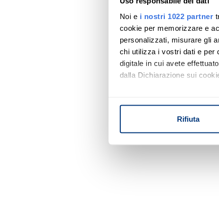
Uso responsabile dei dati
Noi e
i nostri 1022 partner
t
cookie per memorizzare e acce
personalizzati, misurare gli an
chi utilizza i vostri dati e pe
digitale in cui avete effettua
dalla Dichiarazione sui cookie
Con il tuo consenso, vorrem
raccogliere informazi
Rifiuta
Identificare il tuo di
digitali).
Approfondisci come vengono el
modificare o ritirare il tuo 
Utilizziamo i cookie per perso
nostro traffico. Condividiamo 
di analisi dei dati web, pubbl