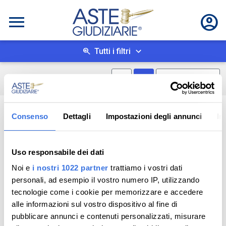
Tutti i filtri
Mostra mappa
Mostra come box
0
risultati
Salva ricerca
Consenso
Dettagli
Impostazioni degli annunci
In
Uso responsabile dei dati
Noi e
i nostri 1022 partner
trattiamo i vostri dati
personali, ad esempio il vostro numero IP, utilizzando
tecnologie come i cookie per memorizzare e accedere
alle informazioni sul vostro dispositivo al fine di
pubblicare annunci e contenuti personalizzati, misurare