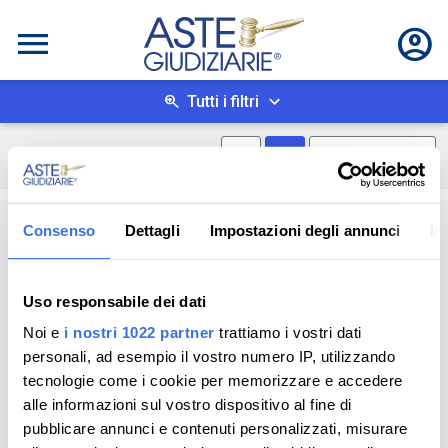
Tutti i filtri
Mostra mappa
Mostra come box
0
risultati
Salva ricerca
Consenso
Dettagli
Impostazioni degli annunci
In
Uso responsabile dei dati
Noi e
i nostri 1022 partner
trattiamo i vostri dati
personali, ad esempio il vostro numero IP, utilizzando
tecnologie come i cookie per memorizzare e accedere
alle informazioni sul vostro dispositivo al fine di
pubblicare annunci e contenuti personalizzati, misurare