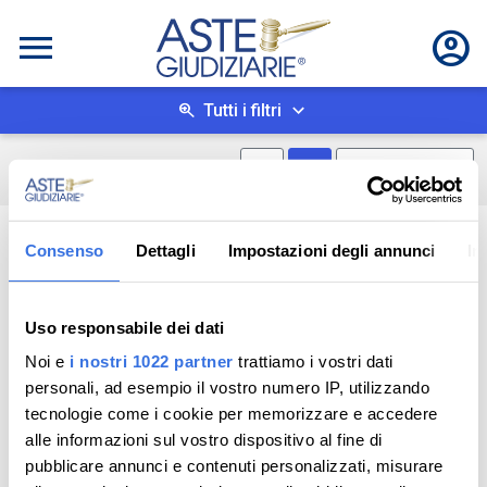
Tutti i filtri
Mostra mappa
Mostra come box
0
risultati
Salva ricerca
Consenso
Dettagli
Impostazioni degli annunci
In
Uso responsabile dei dati
Noi e
i nostri 1022 partner
trattiamo i vostri dati
personali, ad esempio il vostro numero IP, utilizzando
tecnologie come i cookie per memorizzare e accedere
alle informazioni sul vostro dispositivo al fine di
pubblicare annunci e contenuti personalizzati, misurare