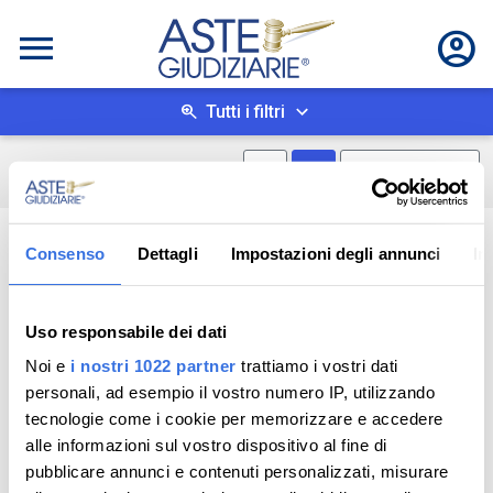
Tutti i filtri
Mostra mappa
Mostra come box
0
risultati
Salva ricerca
Consenso
Dettagli
Impostazioni degli annunci
In
Uso responsabile dei dati
Noi e
i nostri 1022 partner
trattiamo i vostri dati
personali, ad esempio il vostro numero IP, utilizzando
tecnologie come i cookie per memorizzare e accedere
alle informazioni sul vostro dispositivo al fine di
pubblicare annunci e contenuti personalizzati, misurare