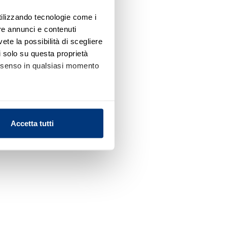
utilizzando tecnologie come i
re annunci e contenuti
vete la possibilità di scegliere
li solo su questa proprietà
consenso in qualsiasi momento
alche metro,
Accetta tutti
e specifiche (impronte
ezione dettagli
. Puoi
l media e per analizzare il
nostri partner che si occupano
azioni che ha fornito loro o