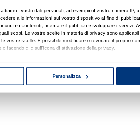
rattiamo i vostri dati personali, ad esempio il vostro numero IP, 
dere alle informazioni sul vostro dispositivo al fine di pubblica
Nessun risultato di ricerca
nunci e i contenuti, ricercare il pubblico e sviluppare i servizi. A
r quali scopi. Le vostre scelte in materia di privacy sono applicabi
Prova a modificare o rimuovere alcuni filtri o
to le vostre scelte. È possibile modificare o revocare il proprio 
a cambiare l'area di ricerca.
 o facendo clic sull'icona di attivazione della privacy.
mo anche:
oni sulla tua posizione geografica, con un'approssimazione di qu
Personalizza
spositivo, scansionandolo attivamente alla ricerca di caratteristich
aborati i tuoi dati personali e imposta le tue preferenze nella
s
consenso in qualsiasi momento dalla Dichiarazione sui cookie.
nalizzare contenuti ed annunci, per fornire funzionalità dei socia
inoltre informazioni sul modo in cui utilizza il nostro sito con i 
icità e social media, i quali potrebbero combinarle con altre inform