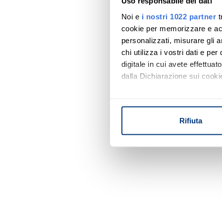
Uso responsabile dei dati
Noi e
i nostri 1022 partner
t
cookie per memorizzare e acce
personalizzati, misurare gli an
chi utilizza i vostri dati e pe
digitale in cui avete effettua
dalla Dichiarazione sui cookie
Con il tuo consenso, vorrem
raccogliere informazi
Rifiuta
Identificare il tuo di
digitali).
Approfondisci come vengono el
modificare o ritirare il tuo 
Utilizziamo i cookie per perso
nostro traffico. Condividiamo 
di analisi dei dati web, pubbl