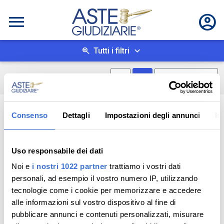
Tutti i filtri
Mostra mappa
Mostra come box
0
risultati
Salva ricerca
Consenso
Dettagli
Impostazioni degli annunci
In
Uso responsabile dei dati
Noi e
i nostri 1022 partner
trattiamo i vostri dati
personali, ad esempio il vostro numero IP, utilizzando
tecnologie come i cookie per memorizzare e accedere
alle informazioni sul vostro dispositivo al fine di
pubblicare annunci e contenuti personalizzati, misurare