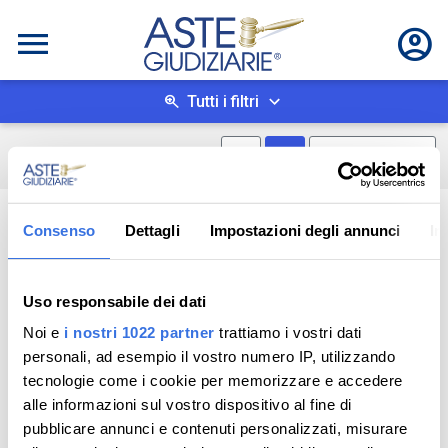
Tutti i filtri
Mostra mappa
Mostra come box
0
risultati
Salva ricerca
Consenso
Dettagli
Impostazioni degli annunci
In
Uso responsabile dei dati
Noi e
i nostri 1022 partner
trattiamo i vostri dati
personali, ad esempio il vostro numero IP, utilizzando
tecnologie come i cookie per memorizzare e accedere
alle informazioni sul vostro dispositivo al fine di
pubblicare annunci e contenuti personalizzati, misurare