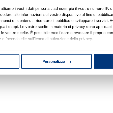
rattiamo i vostri dati personali, ad esempio il vostro numero IP, 
dere alle informazioni sul vostro dispositivo al fine di pubblica
Nessun risultato di ricerca
nunci e i contenuti, ricercare il pubblico e sviluppare i servizi. A
r quali scopi. Le vostre scelte in materia di privacy sono applicabi
Prova a modificare o rimuovere alcuni filtri o
to le vostre scelte. È possibile modificare o revocare il proprio 
a cambiare l'area di ricerca.
 o facendo clic sull'icona di attivazione della privacy.
mo anche:
oni sulla tua posizione geografica, con un'approssimazione di qu
Personalizza
spositivo, scansionandolo attivamente alla ricerca di caratteristich
aborati i tuoi dati personali e imposta le tue preferenze nella
s
consenso in qualsiasi momento dalla Dichiarazione sui cookie.
nalizzare contenuti ed annunci, per fornire funzionalità dei socia
inoltre informazioni sul modo in cui utilizza il nostro sito con i 
icità e social media, i quali potrebbero combinarle con altre inform