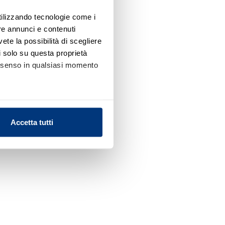
utilizzando tecnologie come i
re annunci e contenuti
vete la possibilità di scegliere
li solo su questa proprietà
consenso in qualsiasi momento
alche metro,
Accetta tutti
e specifiche (impronte
ezione dettagli
. Puoi
l media e per analizzare il
nostri partner che si occupano
azioni che ha fornito loro o