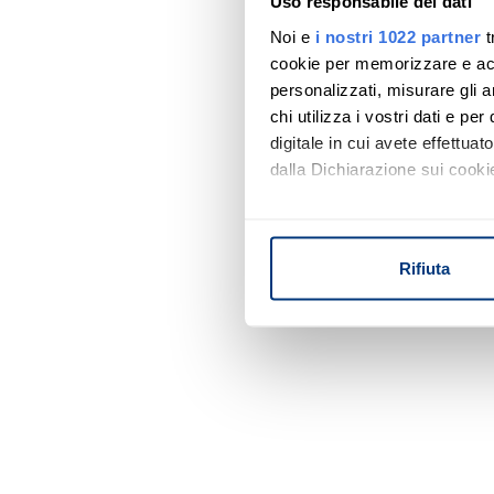
Uso responsabile dei dati
Noi e
i nostri 1022 partner
t
cookie per memorizzare e acce
personalizzati, misurare gli an
chi utilizza i vostri dati e pe
digitale in cui avete effettua
dalla Dichiarazione sui cookie
Con il tuo consenso, vorrem
raccogliere informazi
Rifiuta
Identificare il tuo di
digitali).
Approfondisci come vengono el
modificare o ritirare il tuo 
Utilizziamo i cookie per perso
nostro traffico. Condividiamo 
di analisi dei dati web, pubbl