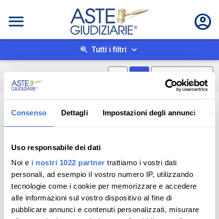
Tutti i filtri
Mostra mappa
Mostra come box
0
risultati
Salva ricerca
Consenso
Dettagli
Impostazioni degli annunci
In
Uso responsabile dei dati
Noi e
i nostri 1022 partner
trattiamo i vostri dati
personali, ad esempio il vostro numero IP, utilizzando
tecnologie come i cookie per memorizzare e accedere
alle informazioni sul vostro dispositivo al fine di
pubblicare annunci e contenuti personalizzati, misurare