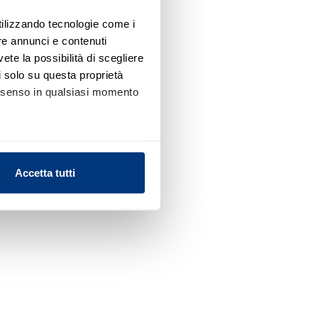
utilizzando tecnologie come i
re annunci e contenuti
vete la possibilità di scegliere
li solo su questa proprietà
consenso in qualsiasi momento
alche metro,
Accetta tutti
e specifiche (impronte
ezione dettagli
. Puoi
l media e per analizzare il
nostri partner che si occupano
azioni che ha fornito loro o