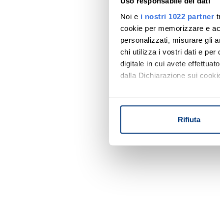
Uso responsabile dei dati
Noi e
i nostri 1022 partner
t
cookie per memorizzare e acce
personalizzati, misurare gli an
chi utilizza i vostri dati e pe
digitale in cui avete effettua
dalla Dichiarazione sui cookie
Con il tuo consenso, vorrem
raccogliere informazi
Rifiuta
Identificare il tuo di
digitali).
Approfondisci come vengono el
modificare o ritirare il tuo 
Utilizziamo i cookie per perso
nostro traffico. Condividiamo 
di analisi dei dati web, pubbl