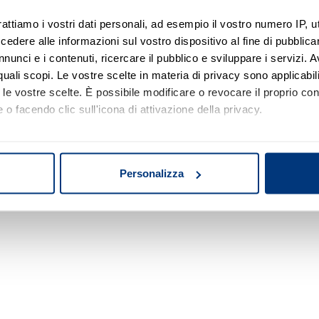
rattiamo i vostri dati personali, ad esempio il vostro numero IP, 
dere alle informazioni sul vostro dispositivo al fine di pubblica
Nessun risultato di ricerca
nunci e i contenuti, ricercare il pubblico e sviluppare i servizi. A
r quali scopi. Le vostre scelte in materia di privacy sono applicabi
Prova a modificare o rimuovere alcuni filtri o
to le vostre scelte. È possibile modificare o revocare il proprio 
a cambiare l'area di ricerca.
 o facendo clic sull'icona di attivazione della privacy.
mo anche:
oni sulla tua posizione geografica, con un'approssimazione di qu
Personalizza
spositivo, scansionandolo attivamente alla ricerca di caratteristich
aborati i tuoi dati personali e imposta le tue preferenze nella
s
consenso in qualsiasi momento dalla Dichiarazione sui cookie.
nalizzare contenuti ed annunci, per fornire funzionalità dei socia
inoltre informazioni sul modo in cui utilizza il nostro sito con i 
icità e social media, i quali potrebbero combinarle con altre inform