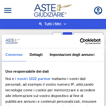
Tutti i filtri
Mostra mappa
Mostra come box
0
risultati
Salva ricerca
Consenso
Dettagli
Impostazioni degli annunci
In
Uso responsabile dei dati
Noi e
i nostri 1022 partner
trattiamo i vostri dati
personali, ad esempio il vostro numero IP, utilizzando
tecnologie come i cookie per memorizzare e accedere
alle informazioni sul vostro dispositivo al fine di
pubblicare annunci e contenuti personalizzati, misurare